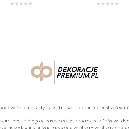
obowość to nasz styl , gust i nasze otoczenie, przestrzeń w kt
ozumiemy i dlatego w naszym sklepie znajdziecie Państwo doda
zyć niecodzienne arnżacje swojego wnętrza – wnętrza z charak