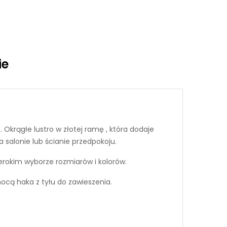
ie
.
Okrągłe lustro w złotej ramę , która dodaje
 salonie lub ścianie przedpokoju.
rokim wyborze rozmiarów i kolorów.
cą haka z tyłu do zawieszenia.