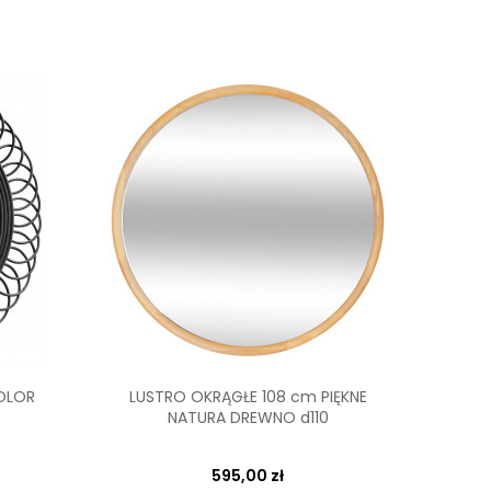
OLOR
LUSTRO OKRĄGŁE 108 cm PIĘKNE
Lu
NATURA DREWNO d110
595,00 zł