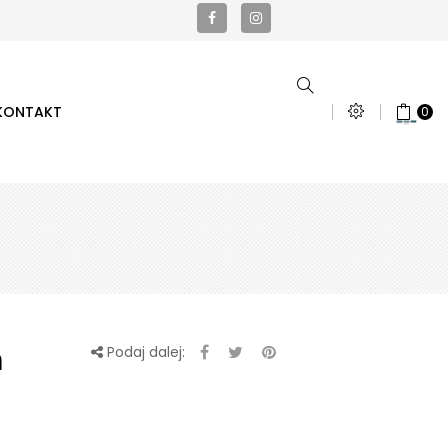
KONTAKT
0
m
Podaj dalej: