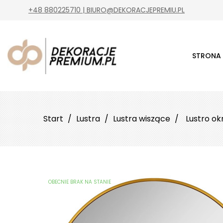
+48 880225710 | BIURO@DEKORACJEPREMIU.PL
STRONA
Start
Lustra
Lustra wiszące
Lustro ok
OBECNIE BRAK NA STANIE