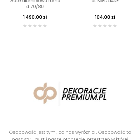
złote aluminiowa rama
el. MIEDZIANE
d 70/80
1 490,00 zł
104,00 zł
Osobowość jest tym , co nas wyróżnia . Osobowość to
nasz styl , gust i nasze otoczenie, przestrzeń w której