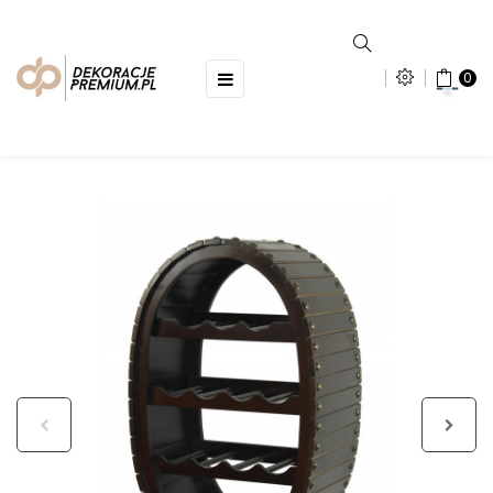
Toggle
☰
0
navigation