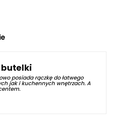
ie
 butelki
kowo posiada rączkę do łatwego
ych jak i kuchennych wnętrzach. A
centem.