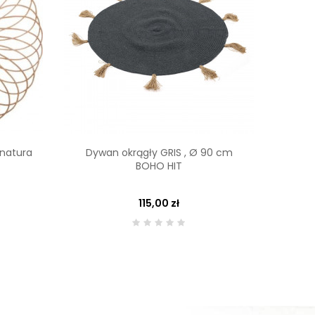
 natura
Dywan okrągły GRIS , Ø 90 cm
ZEGA
BOHO HIT
115,00 zł