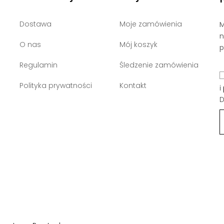
Dostawa
Moje zamówienia
M
n
O nas
Mój koszyk
p
Regulamin
Śledzenie zamówienia
Polityka prywatności
Kontakt
i
D