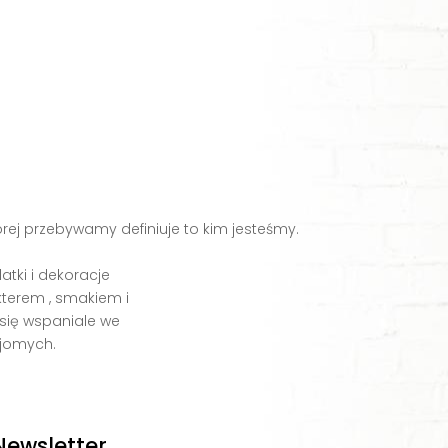
órej przebywamy definiuje to kim jesteśmy.
tki i dekoracje
terem , smakiem i
 się wspaniale we
jomych.
Newsletter