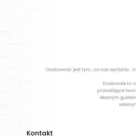
Osobowość jest tym , co nas wyróżnia . Os
Doskonale to r
pozwalające twor
własnym gustem. 
własnym
Kontakt