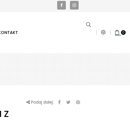
KONTAKT
0
Podaj dalej:
 Z