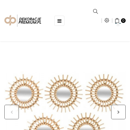
Toggle
☰
0
navigation