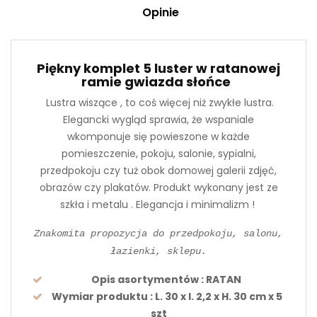
Opinie
Piękny komplet 5 luster w ratanowej
ramie gwiazda słońce
L
ustra wiszące , to coś więcej niż zwykłe lustra.
Elegancki wygląd sprawia, że wspaniale
wkomponuje się powieszone w każde
pomieszczenie, pokoju, salonie, sypialni,
przedpokoju czy tuż obok domowej galerii zdjęć,
obrazów czy plakatów. Produkt wykonany jest ze
szkła i metalu . Elegancja i minimalizm !
Znakomita propozycja do przedpokoju, salonu,
łazienki, sklepu.
Opis asortymentów
: RATAN
Wymiar produktu
:
L. 30 x l. 2,2 x H. 30 cm x 5
szt